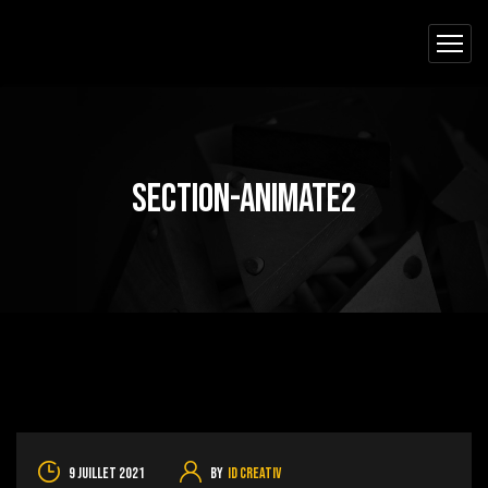
section-animate2
9 juillet 2021
By
ID Creativ